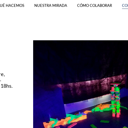
UÉ HACEMOS
NUESTRA MIRADA
CÓMO COLABORAR
CO
re,
.
 18hs.