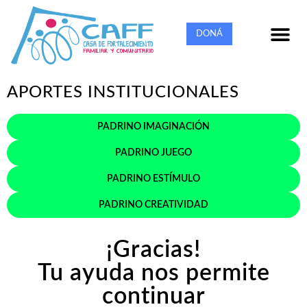
DONÁ
QUIÉNES SO
QUÉ HA
NUESTRA MI
CÓMO C
APORTES INSTITUCIONALES
PADRINO IMAGINACIÓN
PADRINO JUEGO
PADRINO ESTÍMULO
PADRINO CREATIVIDAD
¡Gracias!
Tu ayuda nos permite
continuar